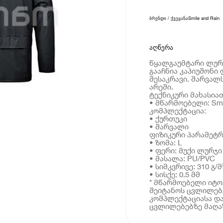
ბრენდი / ქვეყანა
Smile and Rain
აღწერა
წყალგაუმტარი ლურჯ
გააჩნია კაპიუშონი 
შესაკრავი. შარვალ
არეში.
ტექნიკური მახასია
• მწარმოებელი: Smil
კომპლექტაცია:
• ქურთუკი
• შარვალი
ფიზიკური პარამეტრ
• ზომა: L
• ფერი: მუქი ლურჯი
• მასალა: PU/PVC
• სიმკვრივე: 310 გ/მ
• სისქე: 0.5 მმ
* მწარმოებელი იტ
შეიტანოს ცვლილებე
კომპლექტაციასა და
ცვლილებებზე მაღაზ