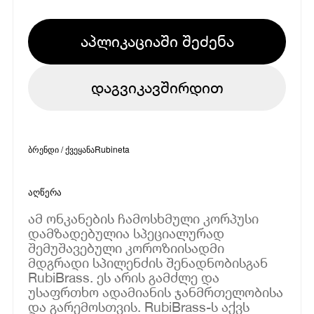
აპლიკაციაში შეძენა
დაგვიკავშირდით
ბრენდი / ქვეყანა
Rubineta
აღწერა
ამ ონკანების ჩამოსხმული კორპუსი
დამზადებულია სპეციალურად
შემუშავებული კოროზიისადმი
მდგრადი სპილენძის შენადნობისგან
RubiBrass. ეს არის გამძლე და
უსაფრთხო ადამიანის ჯანმრთელობისა
და გარემოსთვის. RubiBrass-ს აქვს