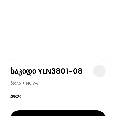
საკიდი YLN3801-08
ნოვა • NOVA
₾
70
₾
56