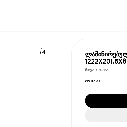
1
/
4
ლამინირებულ
1222X201.5X8
ნოვა • NOVA
₾
18.9
₾
15.12