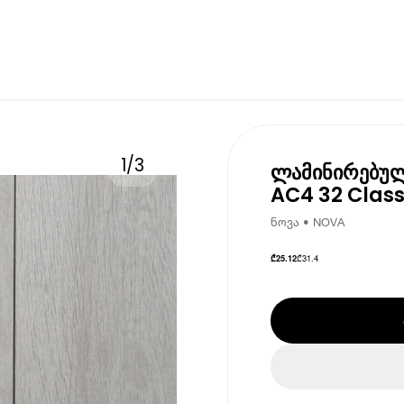
1
/
3
ლამინირებული
AC4 32 Class
ნოვა • NOVA
₾
31.4
₾
25.12