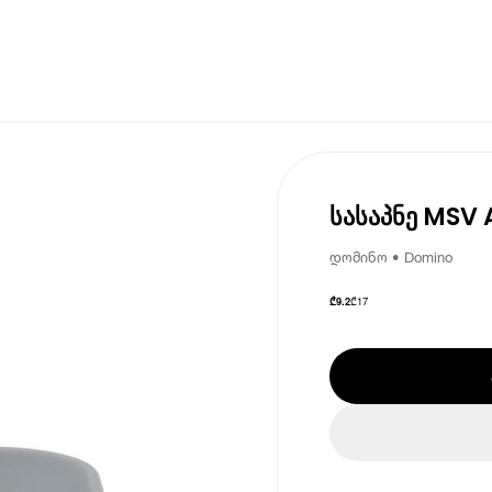
სასაპნე MSV 
დომინო • Domino
₾
17
₾
9.2