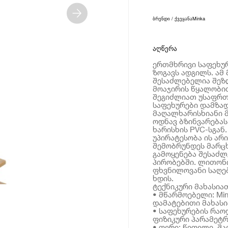
ბრენდი / ქვეყანა
Minka
აღწერა
ერთმხრივი საფეხურ
ზოგავს ადგილს. ამ
შესაძლებელია შეზღ
მოაჯირის წყალობით
შეგიძლიათ უსაფრთ
საფეხურები დამზად
მაღალხარისხიანი მ
ოდნავ ბზინვარებას
ხარისხის PVC-სგან.
უპირატესობა ის არ
შემობრუნდეს მარცხნ
გამოყენება შესაძლ
პირობებში. ლითონ
ფხვნილოვანი საღებ
ხდის.
ტექნიკური მახასია
• მწარმოებელი: Mi
დამატებითი მახას
• საფეხურების რაო
ფიზიკური პარამეტრ
• ფერი: წიფელი, შა