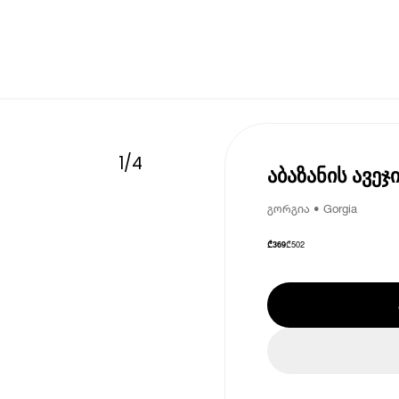
1
/
4
აბაზანის ავე
გორგია • Gorgia
₾
502
₾
369