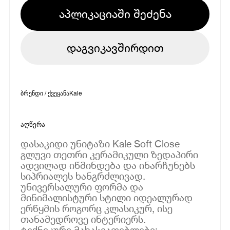
აპლიკაციაში შეძენა
დაგვიკავშირდით
ბრენდი / ქვეყანა
Kale
აღწერა
დასაკიდი უნიტაზი Kale Soft Close
გლუვი თეთრი კერამიკული ზედაპირი
ადვილად იწმინდება და ინარჩუნებს
სიპრიალეს ხანგრძლივად.
უნივერსალური ფორმა და
მინიმალისტური სტილი იდეალურად
ერწყმის როგორც კლასიკურ, ისე
თანამედროვე ინტერიერს.
ტექნიკური მახასიათებლები: