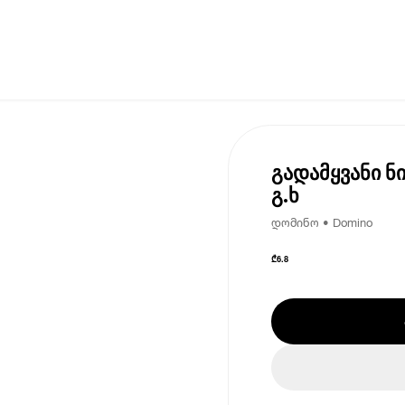
გადამყვანი ნ
გ.ხ
დომინო • Domino
₾
6.8