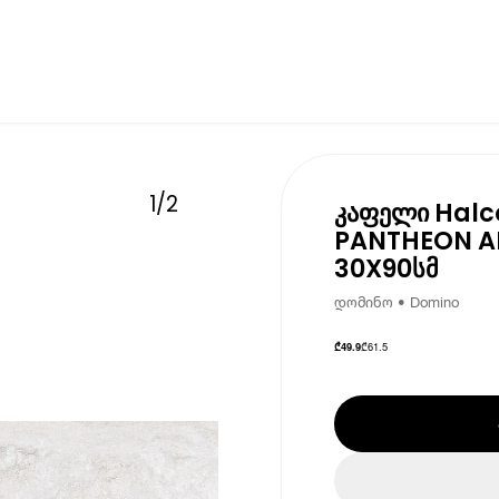
1
/
2
კაფელი Halc
PANTHEON AL
30X90სმ
დომინო • Domino
₾
61.5
₾
49.9