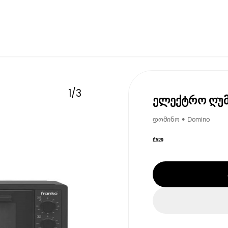
1
/
3
ელექტრო ღუმ
დომინო • Domino
₾
529