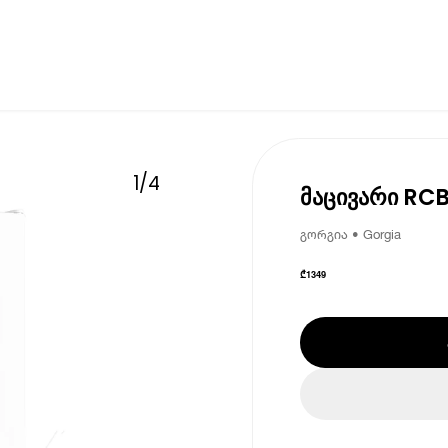
1
/
4
მაცივარი RC
გორგია • Gorgia
₾
1349