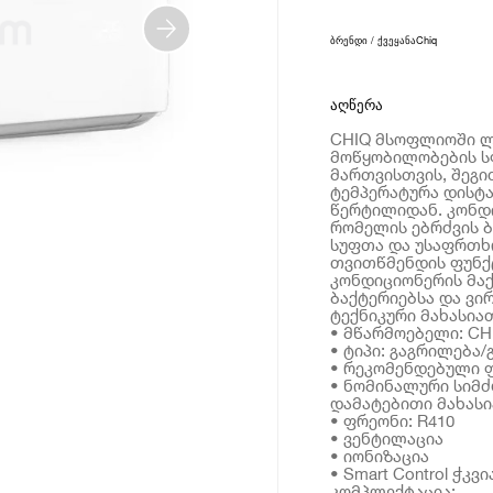
ბრენდი / ქვეყანა
Chiq
აღწერა
CHIQ მსოფლიოში ლ
მოწყობილობების ს
მართვისთვის, შეგ
ტემპერატურა დისტ
წერტილიდან. კონდი
რომელის ებრძვის ბ
სუფთა და უსაფრთხო
თვითწმენდის ფუნქც
კონდიციონერის მა
ბაქტერიებსა და ვირ
ტექნიკური მახასია
• მწარმოებელი: CH
• ტიპი: გაგრილება
• რეკომენდებული ფ
• ნომინალური სიმძ
დამატებითი მახას
• ფრეონი: R410
• ვენტილაცია
• იონიზაცია
• Smart Control ჭკვ
კომპლექტაცია: