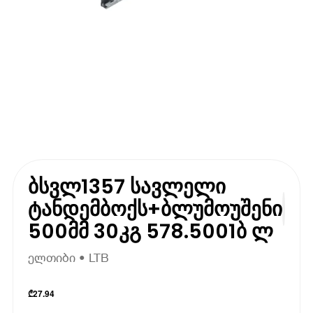
ბსვლ1357 სავლელი
ტანდემბოქს+ბლუმოუშენი
500მმ 30კგ 578.5001ბ ლ
ელთიბი • LTB
₾
27.94