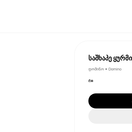
საშხაპე ყურმ
დომინო • Domino
₾
38