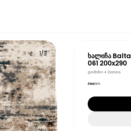
1
/
3
ხალიჩა Balt
061 200x290
დომინო • Domino
₾
670
₾
469