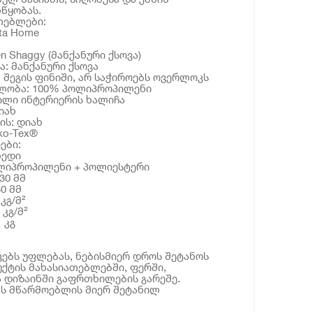
წყობას.
თებლები:
ta Home
en Shaggy (მანქანური ქსოვა)
ა: მანქანური ქსოვა
: შეგის ფინიში, არ საჭიროებს ოვერლოკს
ნლობა: 100% პოლიპროპილენი
ილი ინტერიერის ხალიჩა
იახ
ის: დიახ
ko-Tex®
ები:
ხედი
ოლიპროპილენი + პოლიესტერი
30 მმ
0 მმ
კგ/მ²
 კგ/მ²
 კგ
ებს უფლებას, ნებისმიერ დროს შეტანოს
ქტის მახასიათებლებში, ფერში,
 დიზაინში გაფრთხილების გარეშე.
ბს მწარმოებლის მიერ შეტანილ