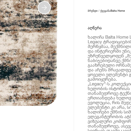
ბრენდი / ქვეყანა
Balta Home
აღწერა
ხალიჩა Balta Home 
Legacy ტრადიციები
შერწყმაა, შექმნილი
და ინტერიერში უნი
უზრუნველყოფენ „შე
ნაბიჯებიდანვე ქმნ
გააზრებული ორნამე
და აჩენს მრავალფე
ყოველი ელემენტი 
გამოიყურება.
„Legacy“-ს კოლექც
ხელობის ისტორიას
თანამედროვე ტექ
ერთიანდება ხელოვ
ევოლუცია, რის შე
ელემენტი კი არა, ს
ხალიჩები ქმნის სი
ელეგანტურობის ატმ
ვიზუალური კომფორ
თანამედროვე, ასევ
სივრცეს თავშეკავე