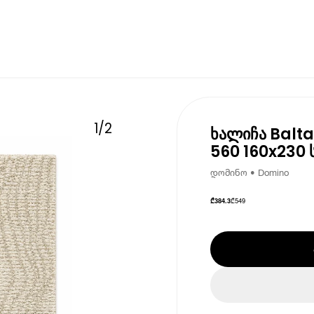
1
/
2
ხალიჩა Balt
560 160x230 
დომინო • Domino
₾
549
₾
384.3