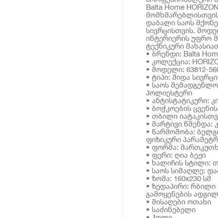
Balta Home HORIZON
მომხმარებლისთვის,
დაბალი საოს მქონე
სივრცისთვის. მოდე
ინტერიერის უფრო 
ტექნიკური მახასი
• ბრენდი: Balta Hom
• კოლექცია: HORIZ
• მოდელი: 63812-56
• ტიპი: შიდა სივრც
• საოს შემადგენლო
პოლიესტერი
• ანტისტატიკური: კ
• ბოჭკოების ცვენის
• თბილი იატაკისთვი
• მარტივი წმენდა: 
• წარმოშობა: ბელგ
ფიზიკური პარამეტრ
• ფორმა: მართკუთ
• ფერი: ღია ბეჟი
• ხალიჩის სტილი: 
• საოს სიმაღლე: დ
• ზომა: 160x230 სმ
• ზედაპირი: რბილი
გამოყენების ადგილ
• მისაღები ოთახი
• საძინებელი
• ჰოლი