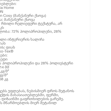
თებლები:
ta Home
ON
en Cosy (მანქანური ქსოვა)
ა: მანქანური ქსოვა
ი: რბილი რელიეფური ტექსტურა, არ
კს
ნლობა: 72% პოლიპროპილენი, 28%
ილი ინტერიერის ხალიჩა
იახ
ის: დიახ
ko-Tex®
ები:
ხედი
2% პოლიპროპილენი და 28% პოლიესტერი
14 მმ
კგ/მ²
კგ/მ²
68 კგ
ებს უფლებას, ნებისმიერ დროს შეტანოს
ქტის მახასიათებლებში, ფერში,
 დიზაინში გაფრთხილების გარეშე.
ბს მწარმოებლის მიერ შეტანილ