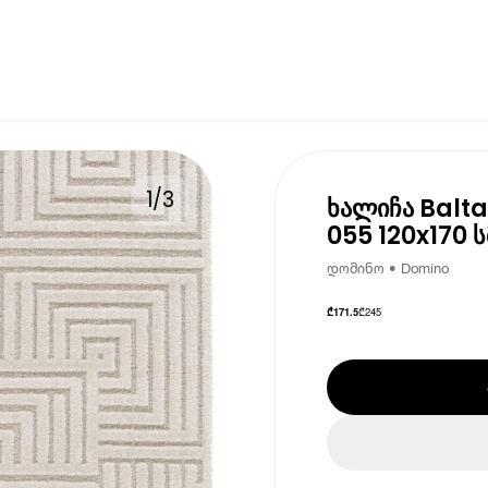
1
/
3
ხალიჩა Balt
055 120x170 ს
დომინო • Domino
₾
245
₾
171.5