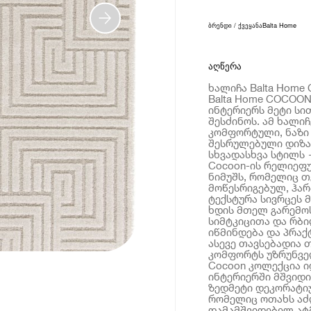
ბრენდი / ქვეყანა
Balta Home
აღწერა
ხალიჩა Balta Home 
Balta Home COCOON
ინტერიერს მეტი სი
შესძინოს. ამ ხალი
კომფორტული, ნაზი 
შესრულებული დიზაი
სხვადასხვა სტილს 
Cocoon-ის რელიეფუ
ნიმუშს, რომელიც თ
მოწესრიგებულ, ჰარ
ტექსტურა სივრცეს 
ხდის მთელ გარემოს
სიმტკიცითა და რბ
იწმინდება და პრაქ
ასევე თავსებადია 
კომფორტს უზრუნვე
Cocoon კოლექცია ი
ინტერიერში მშვიდ
ზედმეტი დეკორატიუ
რომელიც ოთახს აძ
დამამშვიდებელ ატ