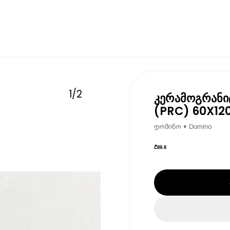
1
/
2
კერამოგრანიტ
(PRC) 60X120
დომინო • Domino
₾
89.8