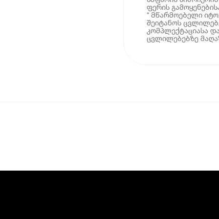
ფერის გამოყენების
* მწარმოებელი იტ
შეიტანოს ცვლილებე
კომპლექტაციასა და
ცვლილებებზე მაღაზ