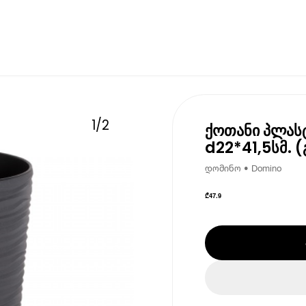
1
/
2
ქოთანი პლასტ
d22*41,5სმ. (
დომინო • Domino
₾
47.9