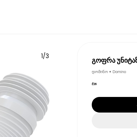
1
/
3
გოფრა უნიტაზ
დომინო • Domino
₾
26