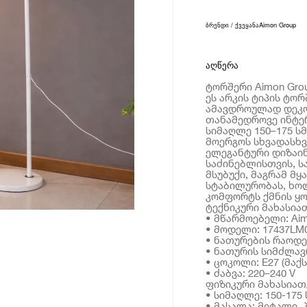
ბრენდი / ქვეყანა
Aimon Group
აღწერა
ტორშერი Aimon Grou
ეს არკის ტიპის ტო
ამავდროულად დეკო
თანამედროვე ინტე
სიმაღლე 150–175 ს
მოერგოს სხვადასხვ
ელეგანტური დიზაინ
საძინებლისთვის, ს
მსუბუქი, მაგრამ მ
სტაბილურობას, ხო
კომფორტს ქმნის ყო
ტექნიკური მახასია
• მწარმოებელი: Aim
• მოდელი: 17437LM
• ნათურების რაოდე
• ნათურის სიმძლავ
• ცოკოლი: E27 (მაქს
• ძაბვა: 220–240 V
ფიზიკური მახასიათ
• სიმაღლე: 150-175 
• მასალა: მეტალი,