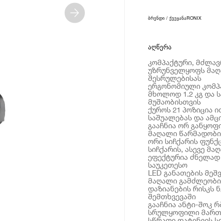
ბრენდი / ქვეყანა
RONIX
აღწერა
კომპაქტური, მძლავ
უზრუნველყოფს მაღ
შესრულებისას
ერგონომიული კომპ
მხოლოდ 1.2 კგ და 
მუშაობისთვის
ქუროს 21 პოზიცია 
საშუალებას და ამც
გააჩნია ორ განყოფ
მაღალი წარმადობის
ორი სიჩქარის ფუნქ
სიჩქარის, ასევე მ
ეფექტურია ძნელად
საუკეთესო
LED განათების მეშ
მაღალი გამძლეობის
დაზიანების რისკს 
შემთხვევაში
გააჩნია ანტი-შოკ 
სრულყოფილი მართ
სწრაფი დატენვის 