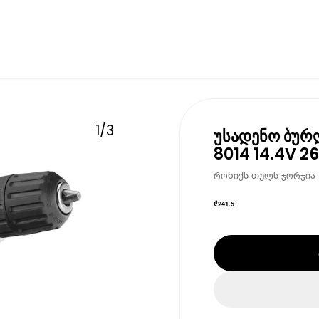
1
/
3
უსადენო ბურღ
8014 14.4V 
რონიქს თულს ჯორჯია • 
₾
241.5