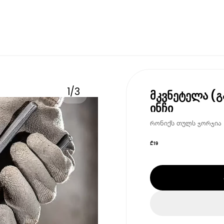
1
/
3
მკვნეტელა (გა
ინჩი
რონიქს თულს ჯორჯია • 
₾
19