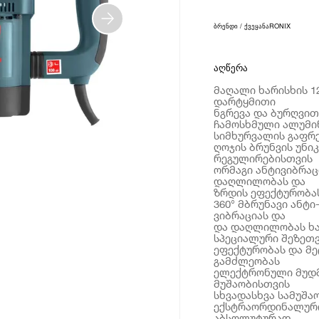
ბრენდი / ქვეყანა
RONIX
აღწერა
მაღალი ხარისხის 1
დარტყმითი
ნგრევა და ბურღვით
ჩამოსხმული ალუმინ
სიმხურვალის გაფრქ
ღოჯის ბრუნვის უნი
რეგულირებისთვის
ორმაგი ანტივიბრაც
დაღლილობას და
ზრდის ეფექტურობას
360° მბრუნავი ანტ
ვიბრაციას და
და დაღლილობას ხა
სპეციალური შეზეთ
ეფექტურობას და მე
გამძლეობას
ელექტრონული მუდმ
მუშაობისთვის
სხვადასხვა სამუშა
ექსტრაორდინალური 
აბსოლუტურად