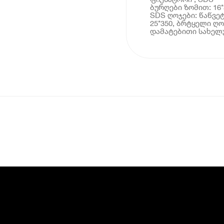
ბურღები ზომით: 16*3
SDS ღოჯები: წაწვე
25*350, ბრტყელი ღო
დამატებითი სახელუ