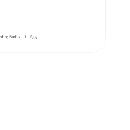
ნი; წონა - 1,16კგ