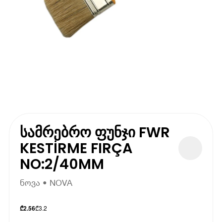
სამრებრო ფუნჯი FWR
KESTİRME FIRÇA
NO:2/40MM
ნოვა • NOVA
₾
3.2
₾
2.56