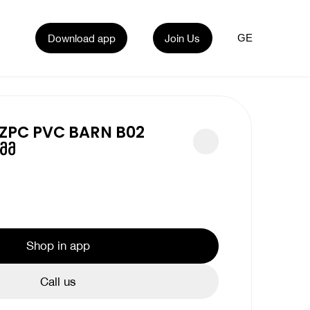
Download app
Join Us
GE
 ZPC PVC BARN B02
მმ
Shop in app
Call us