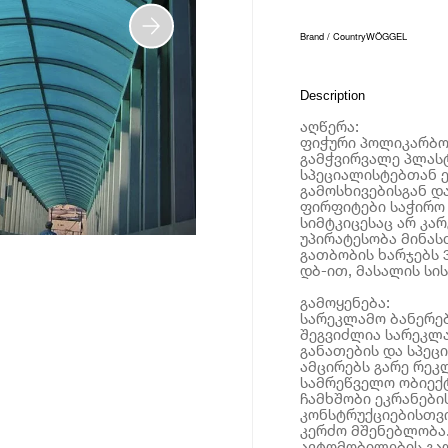
Brand / Country
WÖGGEL
Description
აღწერა:
ფიჭური პოლიკარბონ
გამჭვირვალე პლას
სპეციალისტებთან ე
გამოსხივებისგან დ
ფირფიტები საჭირო 
სიმტკიცესაც არ კა
უპირატესობა მინას
გათბობის ხარჯებს 
დბ-ით, მასალის სის
გამოყენება:
სარეკლამო ბანერე
შეგვიძლია სარეკლ
განათების და სპეცი
ამცირებს გარე რეკ
სამრეწველო ობიექტ
ჩამხშობი ეკრანების
კონსტრუქციებისთვი
კერძო მშენებლობა.
ავტომობილების გად