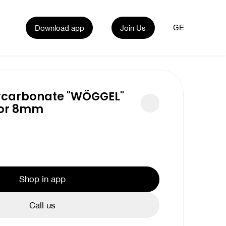
Download app
Join Us
GE
lycarbonate "WÖGGEL"
lor 8mm
Shop in app
Call us