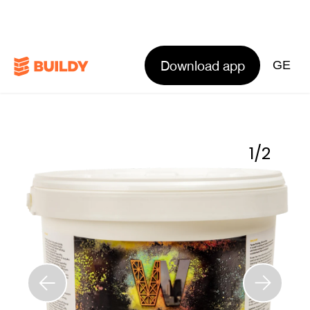
Download app
GE
1
/
2