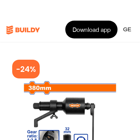
Download app
GE
-24%