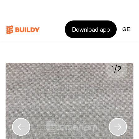
Download app
GE
1
/
2