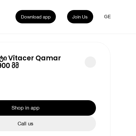
Download app
Join Us
GE
ტი Vitacer Qamar
00 მმ
Shop in app
Call us