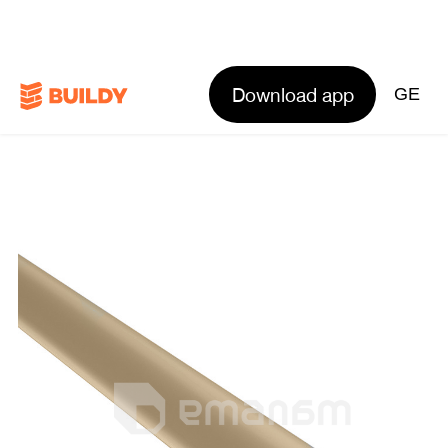
Download app
GE