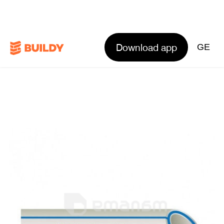
Download app
GE