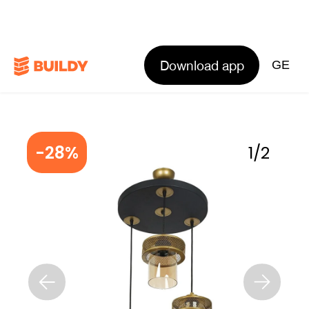
Download app
GE
-28%
1
/
2