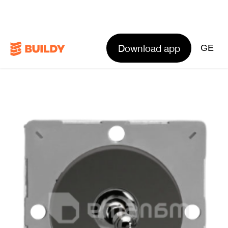
Download app
GE