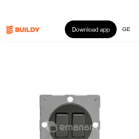
Download app
GE