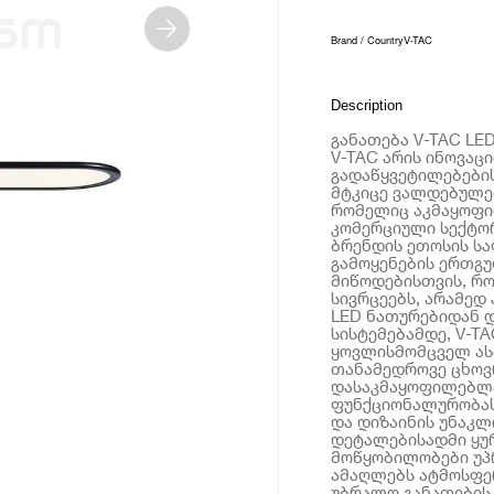
Brand / Country
V-TAC
Description
განათება V-TAC LED
V-TAC არის ინოვაც
გადაწყვეტილებების
მტკიცე ვალდებულებ
რომელიც აკმაყოფი
კომერციული სექტორ
ბრენდის ეთოსის ს
გამოყენების ერთგუ
მიწოდებისთვის, რ
სივრცეებს, არამედ
LED ნათურებიდან დ
სისტემებამდე, V-T
ყოვლისმომცველ ას
თანამედროვე ცხოვ
დასაკმაყოფილებლა
ფუნქციონალურობას 
და დიზაინის უნაკლ
დეტალებისადმი ყურ
მოწყობილობები უპ
ამაღლებს ატმოსფე
უბრალო განათების 