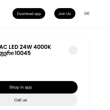
Download app
Join Us
GE
TAC LED 24W 4000K
 ფერი 10045
Shop in app
Call us