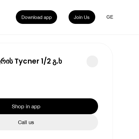
Download app
Join Us
GE
რის Tycner 1/2 გ.ხ
Shop in app
Call us