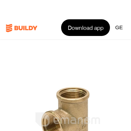
Download app
GE