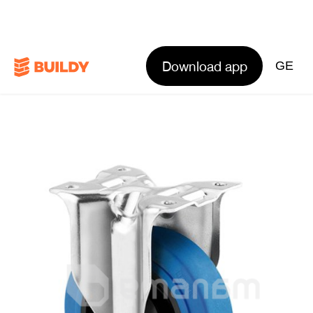
Download app
GE