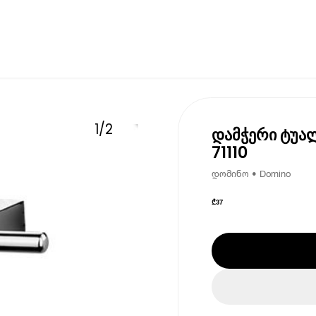
1
/
2
დამჭერი ტუა
71110
დომინო • Domino
₾
37