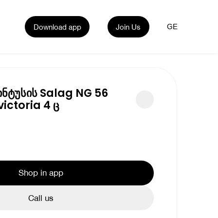
Download app
Join Us
GE
ნტუსის Salag NG 56
ictoria 4 ც
Shop in app
Call us