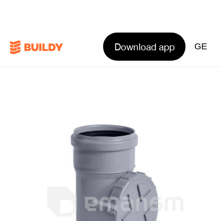
Download app
GE