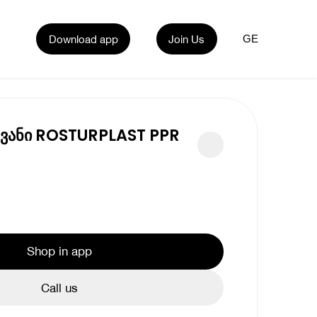
Download app
Join Us
GE
ყვანი ROSTURPLAST PPR
Shop in app
Call us