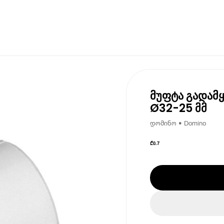
მუფტა გადამ
Ø32-25 მმ
დომინო • Domino
₾
0.7