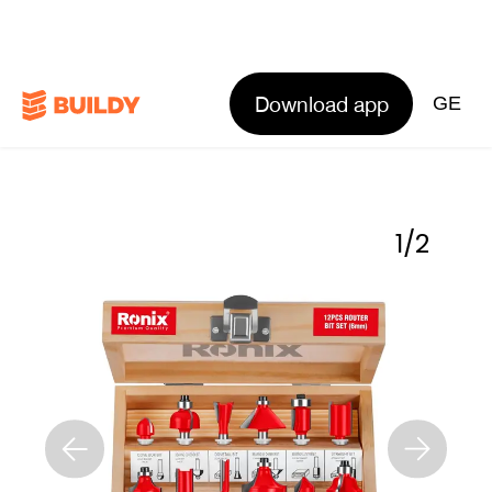
Download app
GE
1
/
2