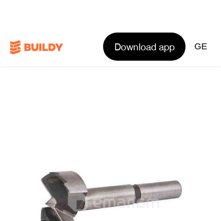
Download app
GE